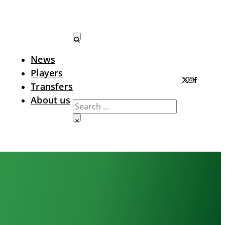
News
Search LTA
Players
Transfers
About us
Search
×