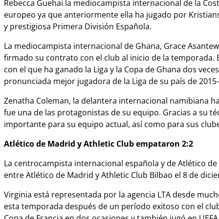
Rebecca Guehai la mediocampista internacional de la Costa 
europeo ya que anteriormente ella ha jugado por Kristian
y prestigiosa Primera División Española.
La mediocampista internacional de Ghana, Grace Asantew
firmado su contrato con el club al inicio de la temporada.
con el que ha ganado la Liga y la Copa de Ghana dos veces.
pronunciada mejor jugadora de la Liga de su paí­s de 2015
Zenatha Coleman, la delantera internacional namibiana ha
fue una de las protagonistas de su equipo. Gracias a su t
importante para su equipo actual, así­ como para sus club
Atlético de Madrid y Athletic Club empataron 2:2
La centrocampista internacional española y de Atlético de 
entre Atlético de Madrid y Athletic Club Bilbao el 8 de di
Virginia está representada por la agencia LTA desde mucho
esta temporada después de un perí­odo exitoso con el club f
Copa de Francia en dos ocasiones y también jugó en UEFA 