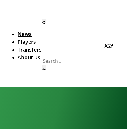
News
Search LTA
Players
Transfers
About us
Search
×