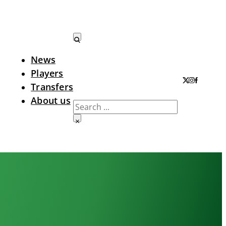
News
Search LTA
Players
Transfers
About us
Search
×