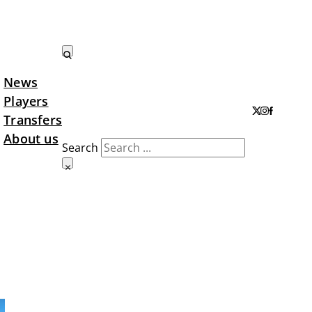
News
Search LTA
Players
Transfers
About us
Search
×